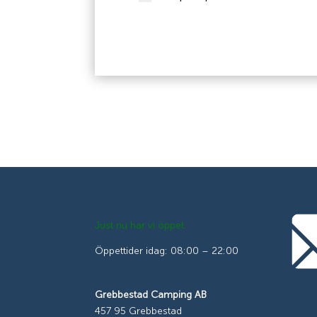
Just nu har vi öppet.
Öppettider idag: 08:00 – 22:00
Grebbestad Camping AB
457 95 Grebbestad