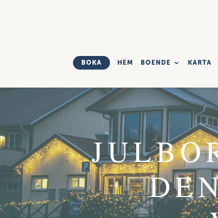
BOKA
HEM
BOENDE
KARTA
JULBO
DE