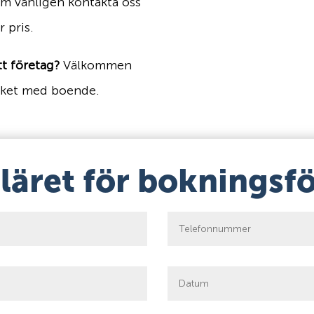
um vänligen kontakta oss
r pris.
t företag?
Välkommen
paket med boende.
uläret för bokningsf