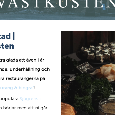
VÄSTKUSTE
ad |
sten
tra glada att även i år
nde, underhållning och
ra restaurangerna på
aurang & biograf
!
 populära
Sjögrens i
n börjar med att ni går