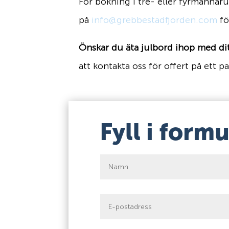
För bokning i tre- eller fyrmannar
på
info@grebbestadfjorden.com
fö
Önskar du äta julbord ihop med dit
att kontakta oss för offert på ett 
Fyll i form