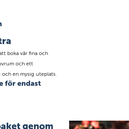
n
tra
att boka vår fina och
 sovrum och ett
 och en mysig uteplats.
e för endast
spaket genom