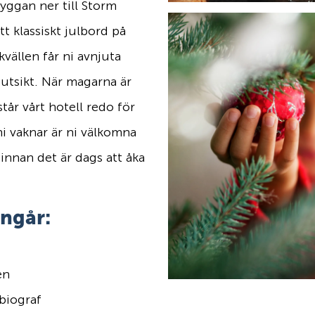
yggan ner till Storm
tt klassiskt julbord på
ällen får ni avnjuta
utsikt. När magarna är
tår vårt hotell redo för
ni vaknar är ni välkomna
 innan det är dags att åka
ingår:
en
biograf