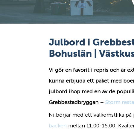
Julbord i Grebbest
Bohuslän | Västku
Vi gör en favorit i repris och är ex
kunna erbjuda ett paket med boe
julbord ihop med en av de populä
Grebbestadbryggan –
Storm rest
Ni börjar med ett välkomstfika på
backen
mellan 11.00-15.00. Kvälle