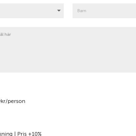
9kr/person
kning | Pris +10%