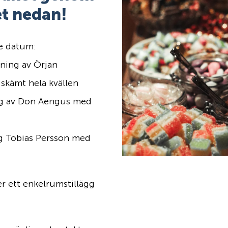
ret nedan!
de datum:
ning av Örjan
skämt hela kvällen
g av Don Aengus med
g Tobias Persson med
r ett enkelrumstillägg