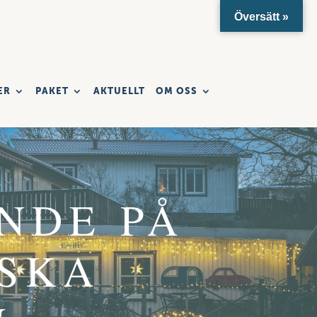
Översätt »
ER
PAKET
AKTUELLT
OM OSS
NDE PÅ
SKA